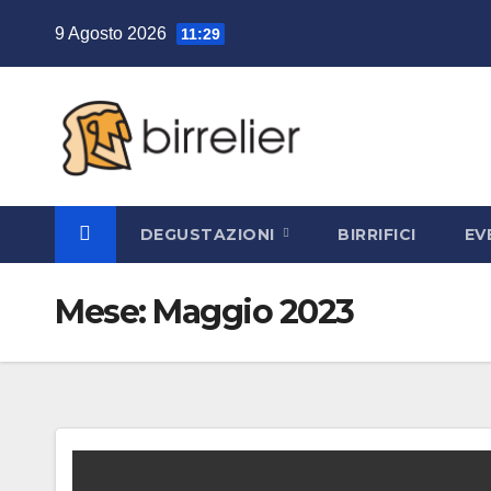
Salta
9 Agosto 2026
11:29
al
contenuto
DEGUSTAZIONI
BIRRIFICI
EV
Mese:
Maggio 2023