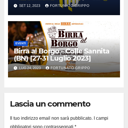
SET 12, 2023
FORTUNATO GRIPPO
EVENTI
Birra al Borgo – Colle Sannita
(BN) [27-31 Luglio 2023]
LUG 24, 2023
FORTUNATO GRIPPO
Lascia un commento
Il tuo indirizzo email non sarà pubblicato.
I campi
obbligatori sono contrassegnati
*