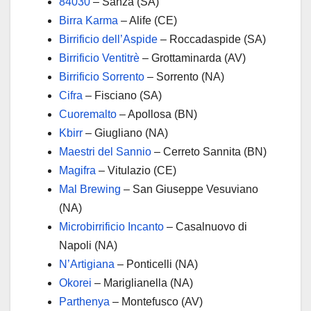
84030
– Sanza (SA)
Birra Karma
– Alife (CE)
Birrificio dell’Aspide
– Roccadaspide (SA)
Birrificio Ventitrè
– Grottaminarda (AV)
Birrificio Sorrento
– Sorrento (NA)
Cifra
– Fisciano (SA)
Cuoremalto
– Apollosa (BN)
Kbirr
– Giugliano (NA)
Maestri del Sannio
– Cerreto Sannita (BN)
Magifra
– Vitulazio (CE)
Mal Brewing
– San Giuseppe Vesuviano
(NA)
Microbirrificio Incanto
– Casalnuovo di
Napoli (NA)
N’Artigiana
– Ponticelli (NA)
Okorei
– Mariglianella (NA)
Parthenya
– Montefusco (AV)