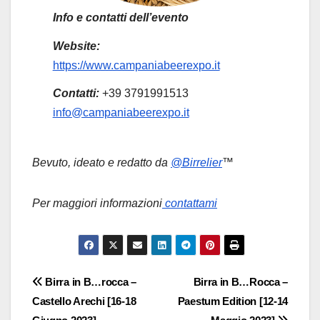
Info e contatti dell’evento
Website:
https://www.campaniabeerexpo.it
Contatti:
+39 3791991513
info@campaniabeerexpo.it
Bevuto, ideato e redatto da
@Birrelier
™
Per maggiori informazioni
contattami
Navigazione
Birra in B…rocca –
Birra in B…Rocca –
Castello Arechi [16-18
Paestum Edition [12-14
articoli