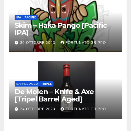
IPA
PACIFIC
Skim – Haka Pango [Pacific
IPA]
30 OTTOBRE 2023
FORTUNATO GRIPPO
BARREL AGED
TRIPEL
De Molen – Knife & Axe
[Tripel Barrel Aged]
24 OTTOBRE 2023
FORTUNATO GRIPPO