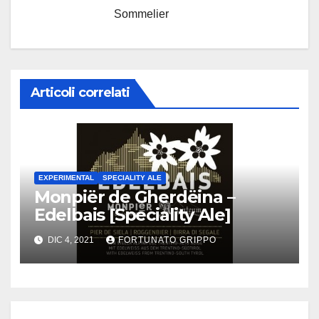
Sommelier
Articoli correlati
EXPERIMENTAL
SPECIALITY ALE
Monpiër de Gherdëina –
Edelbais [Speciality Ale]
DIC 4, 2021
FORTUNATO GRIPPO