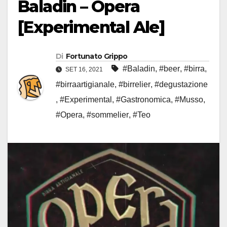
Baladin – Opera
[Experimental Ale]
Di
Fortunato Grippo
#Baladin
,
#beer
,
#birra
,
SET 16, 2021
#birraartigianale
,
#birrelier
,
#degustazione
,
#Experimental
,
#Gastronomica
,
#Musso
,
#Opera
,
#sommelier
,
#Teo