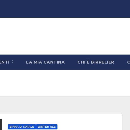
ENTI
LA MIA CANTINA
CHI È BIRRELIER
BIRRA DI NATALE
WINTER ALE