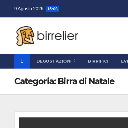
Salta
9 Agosto 2026
15:06
al
contenuto
DEGUSTAZIONI
BIRRIFICI
EV
Categoria:
Birra di Natale