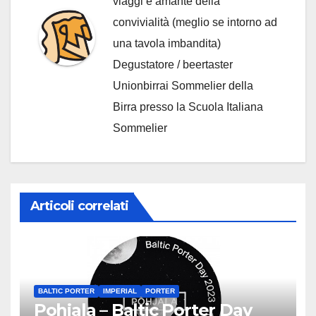
viaggi e amante della
convivialità (meglio se intorno ad
una tavola imbandita)
Degustatore / beertaster
Unionbirrai Sommelier della
Birra presso la Scuola Italiana
Sommelier
Articoli correlati
BALTIC PORTER
IMPERIAL
PORTER
Pohjala – Baltic Porter Day