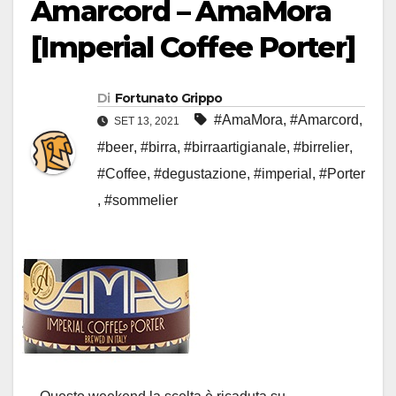
Amarcord – AmaMora
[Imperial Coffee Porter]
Di
Fortunato Grippo
#AmaMora
,
#Amarcord
,
SET 13, 2021
#beer
,
#birra
,
#birraartigianale
,
#birrelier
,
#Coffee
,
#degustazione
,
#imperial
,
#Porter
,
#sommelier