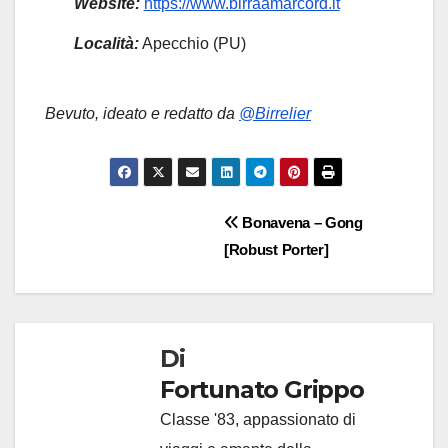
Website:
https://www.birraamarcord.it
Località:
Apecchio (PU)
Bevuto, ideato e redatto da
@Birrelier
Navigazione
Bonavena – Gong
[Robust Porter]
articoli
Di
Fortunato Grippo
Classe '83, appassionato di