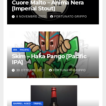
Cuore Malto – Anima Nera
[Imperial Stout]
8 NOVEMBRE 2023
FORTUNATO GRIPPO
IPA
PACIFIC
Skim – Haka Pango [Pacific
IPA]
30 OTTOBRE 2023
FORTUNATO GRIPPO
BARREL AGED
TRIPEL