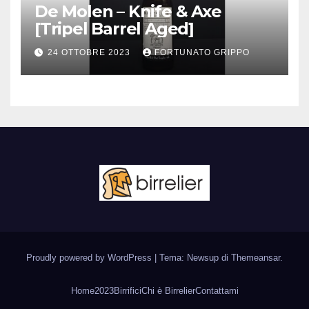
De Molen – Knife & Axe
[Tripel Barrel Aged]
24 OTTOBRE 2023
FORTUNATO GRIPPO
Proudly powered by WordPress
|
Tema: Newsup di
Themeansar
.
Home
2023
Birrifici
Chi è Birrelier
Contattami