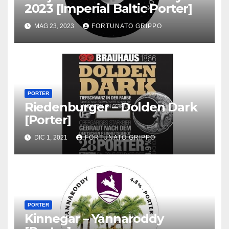
2023 [Imperial Baltic Porter]
MAG 23, 2023
FORTUNATO GRIPPO
PORTER
Riedenburger – Dolden Dark
[Porter]
DIC 1, 2021
FORTUNATO GRIPPO
PORTER
Kinnegar – Yannaroddy