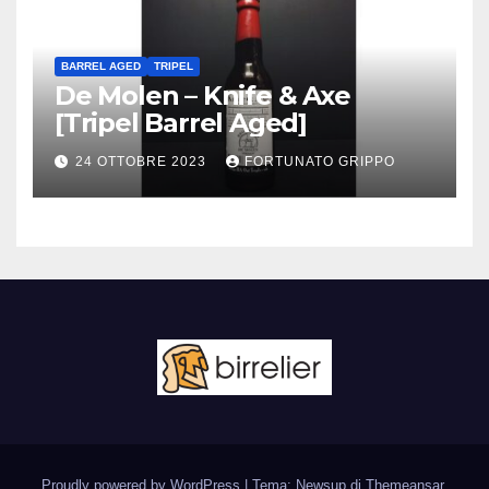
BARREL AGED
TRIPEL
De Molen – Knife & Axe
[Tripel Barrel Aged]
24 OTTOBRE 2023
FORTUNATO GRIPPO
Proudly powered by WordPress
|
Tema: Newsup di
Themeansar
.