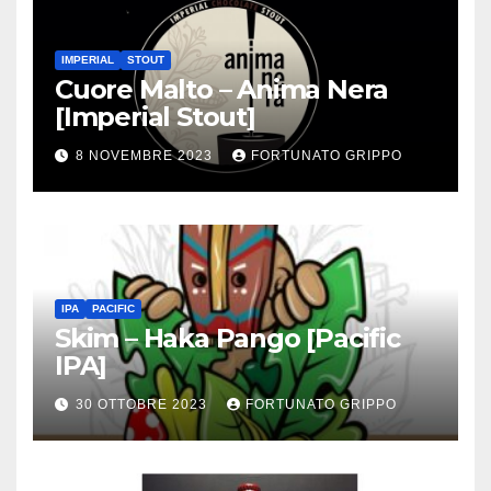
IMPERIAL
STOUT
Cuore Malto – Anima Nera
[Imperial Stout]
8 NOVEMBRE 2023
FORTUNATO GRIPPO
IPA
PACIFIC
Skim – Haka Pango [Pacific
IPA]
30 OTTOBRE 2023
FORTUNATO GRIPPO