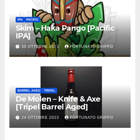
IPA
PACIFIC
Skim – Haka Pango [Pacific
IPA]
30 OTTOBRE 2023
FORTUNATO GRIPPO
BARREL AGED
TRIPEL
De Molen – Knife & Axe
[Tripel Barrel Aged]
24 OTTOBRE 2023
FORTUNATO GRIPPO