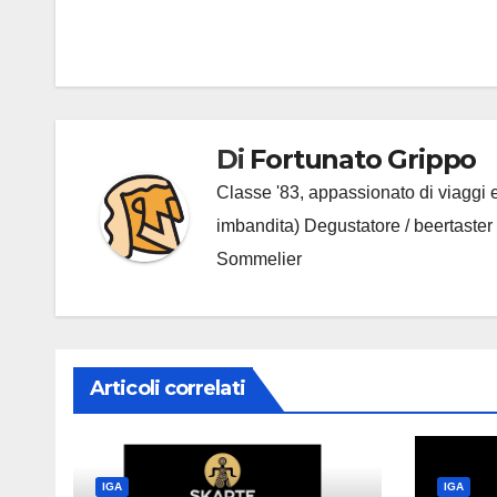
Navigazione
articoli
Di
Fortunato Grippo
Classe '83, appassionato di viaggi e
imbandita) Degustatore / beertaster
Sommelier
Articoli correlati
IGA
IGA