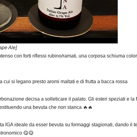
rape Ale]
ntenso con forti riflessi rubino/ramati, una corposa schiuma color
a cui si legano presto aromi maltati e di frutta a bacca rossa
onazione decisa a solleticare il palato. Gli esteri speziati e la f
restituendo una bevuta che non stanca 🔥🔥
ta IGA ideale da esser bevuta su formaggi stagionati, dando il 
astronomico 😋😋