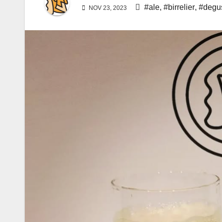
#ale
,
#birrelier
,
#degu
NOV 23, 2023