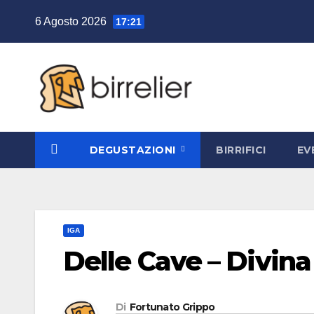
Salta
6 Agosto 2026
17:21
al
contenuto
DEGUSTAZIONI
BIRRIFICI
EV
IGA
Delle Cave – Divina
Di
Fortunato Grippo