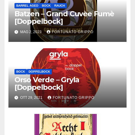
BARREL AGED
BOCK
RAUCH
Batzen – Grand Cuvèe Fumè
[Doppelbock]
MAG 2, 2023
FORTUNATO GRIPPO
BOCK
DOPPELBOCK
Orso Verde – Gryla
[Doppelbock]
OTT 29, 2021
FORTUNATO GRIPPO