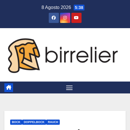
Salta
8 Agosto 2026
5:38
al
contenuto
BOCK
DOPPELBOCK
RAUCH