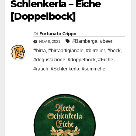
Schlenkerla – Eiche
[Doppelbock]
Di
Fortunato Grippo
#Bamberga
,
#beer
,
NOV 8, 2021
#birra
,
#birraartigianale
,
#birrelier
,
#bock
,
#degustazione
,
#doppelbock
,
#Eiche
,
#rauch
,
#Schlenkerla
,
#sommelier