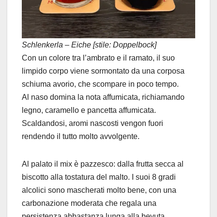
Schlenkerla – Eiche [stile: Doppelbock]
Con un colore tra l’ambrato e il ramato, il suo
limpido corpo viene sormontato da una corposa
schiuma avorio, che scompare in poco tempo.
Al naso domina la nota affumicata, richiamando
legno, caramello e pancetta affumicata.
Scaldandosi, aromi nascosti vengon fuori
rendendo il tutto molto avvolgente.
Al palato il mix è pazzesco: dalla frutta secca al
biscotto alla tostatura del malto. I suoi 8 gradi
alcolici sono mascherati molto bene, con una
carbonazione moderata che regala una
persistenza abbastanza lunga alla bevuta.