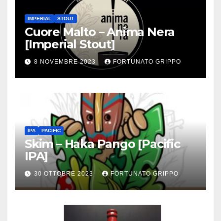
IMPERIAL
STOUT
Cuore Malto – Anima Nera
[Imperial Stout]
8 NOVEMBRE 2023
FORTUNATO GRIPPO
IPA
PACIFIC
Skim – Haka Pango [Pacific
IPA]
30 OTTOBRE 2023
FORTUNATO GRIPPO