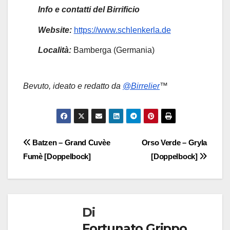
Info e contatti del Birrificio
Website:
https://www.schlenkerla.de
Località:
Bamberga (Germania)
Bevuto, ideato e redatto da
@Birrelier
™
Navigazione
Batzen – Grand Cuvèe
Orso Verde – Gryla
Fumè [Doppelbock]
[Doppelbock]
articoli
Di
Fortunato Grippo