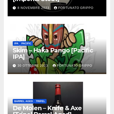
8 NOVEMBRE 2023
FORTUNATO GRIPPO
IPA
PACIFIC
Skim – Haka Pango [Pacific
IPA]
30 OTTOBRE 2023
FORTUNATO GRIPPO
BARREL AGED
TRIPEL
De Molen – Knife & Axe