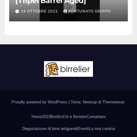
[Tripel Barrel Aged]
24 OTTOBRE 2023
FORTUNATO GRIPPO
Proudly powered by WordPress
|
Tema: Newsup di
Themeansar
.
Home
2023
Birrifici
Chi è Birrelier
Contattami
Degustazione di birre artigianali
Eventi
La mia cantina