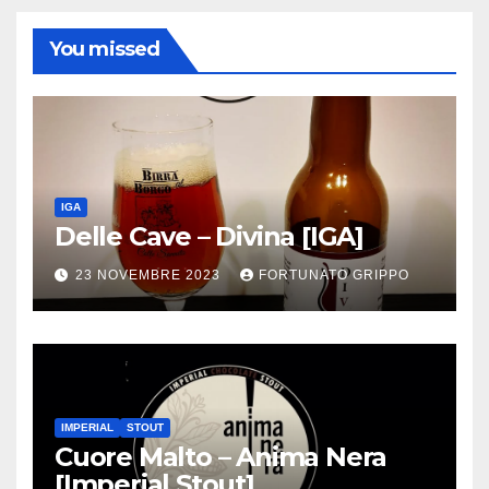
You missed
IGA
Delle Cave – Divina [IGA]
23 NOVEMBRE 2023
FORTUNATO GRIPPO
IMPERIAL
STOUT
Cuore Malto – Anima Nera
[Imperial Stout]