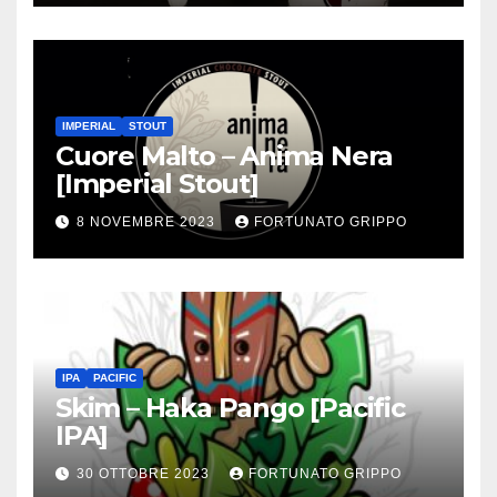
IMPERIAL
STOUT
Cuore Malto – Anima Nera
[Imperial Stout]
8 NOVEMBRE 2023
FORTUNATO GRIPPO
IPA
PACIFIC
Skim – Haka Pango [Pacific
IPA]
30 OTTOBRE 2023
FORTUNATO GRIPPO