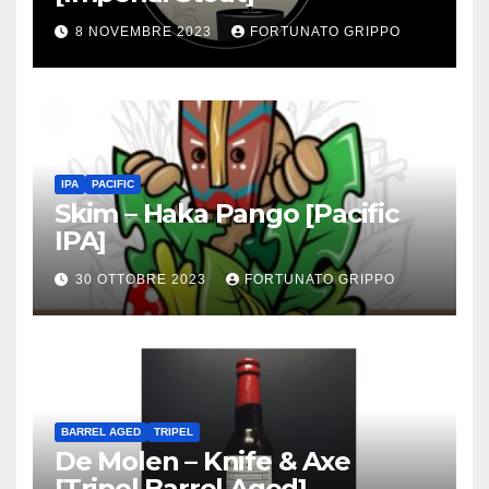
8 NOVEMBRE 2023
FORTUNATO GRIPPO
IPA
PACIFIC
Skim – Haka Pango [Pacific
IPA]
30 OTTOBRE 2023
FORTUNATO GRIPPO
BARREL AGED
TRIPEL
De Molen – Knife & Axe
[Tripel Barrel Aged]