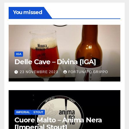
You missed
IGA
Delle Cave – Divina [IGA]
23 NOVEMBRE 2023
FORTUNATO GRIPPO
IMPERIAL
STOUT
Cuore Malto – Anima Nera
[Imperial Stout]