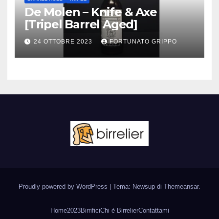
De Molen – Knife & Axe
[Tripel Barrel Aged]
24 OTTOBRE 2023
FORTUNATO GRIPPO
Proudly powered by WordPress
|
Tema: Newsup di
Themeansar
.
Home
2023
Birrifici
Chi è Birrelier
Contattami