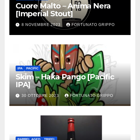
Cuore Malto – Anima Nera
[Imperial Stout]
8 NOVEMBRE 2023
FORTUNATO GRIPPO
IPA
PACIFIC
Skim – Haka Pango [Pacific
IPA]
30 OTTOBRE 2023
FORTUNATO GRIPPO
BARREL AGED
TRIPEL