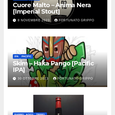
Cuore Malto – Anima Nera
[Imperial Stout]
8 NOVEMBRE 2023
FORTUNATO GRIPPO
IPA
PACIFIC
Skim – Haka Pango [Pacific
IPA]
30 OTTOBRE 2023
FORTUNATO GRIPPO
BARREL AGED
TRIPEL