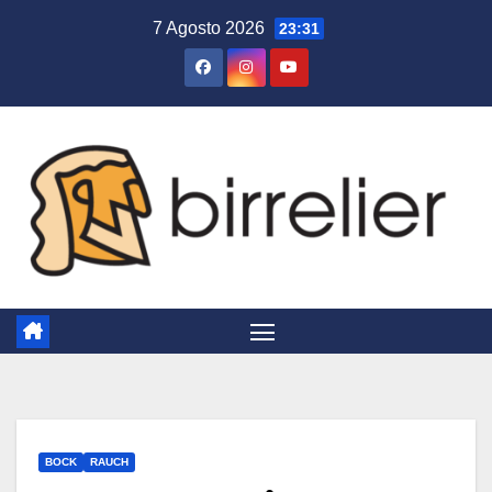
Salta
7 Agosto 2026
23:31
al
contenuto
BOCK
RAUCH