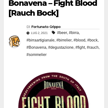
Bonavena – Fight Blood
[Rauch Bock]
Di
Fortunato Grippo
#beer
,
#birra
,
LUG 2, 2021
#birraartigianale
,
#birrelier
,
#blood
,
#bock
,
#Bonavena
,
#degustazione
,
#fight
,
#rauch
,
#sommelier