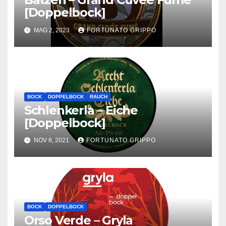
[Doppelbock]
MAG 2, 2023
FORTUNATO GRIPPO
BOCK
DOPPELBOCK
RAUCH
Schlenkerla – Eiche
[Doppelbock]
NOV 8, 2021
FORTUNATO GRIPPO
BOCK
DOPPELBOCK
Orso Verde – Gryla