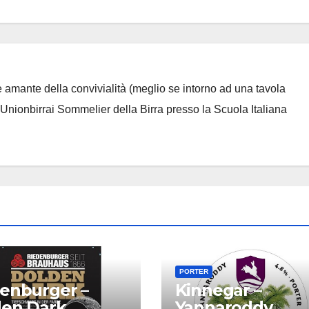
 amante della convivialità (meglio se intorno ad una tavola
 Unionbirrai Sommelier della Birra presso la Scuola Italiana
PORTER
enburger –
Kinnegar –
den Dark
Yannaroddy