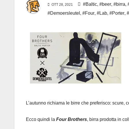
#Baltic
,
#beer
,
#birra
,
OTT 28, 2021
#Demoersleutel
,
#Four
,
#Lab
,
#Porter
,
#
L’autunno richiama le birre che preferisco: scure
Ecco quindi la
Four Brothers
, birra prodotta in c