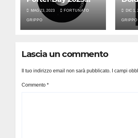
[Imperial Baltic
[Por
MAG 23, 2023
FORTUNATO
DIC 1,
Porter]
GRIPPO
GRIPPO
Lascia un commento
Il tuo indirizzo email non sarà pubblicato.
I campi obb
Commento
*