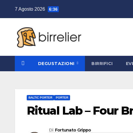
Salta
7 Agosto 2026
6:36
al
contenuto
DEGUSTAZIONI
BIRRIFICI
EV
BALTIC PORTER
PORTER
Ritual Lab – Four B
Di
Fortunato Grippo