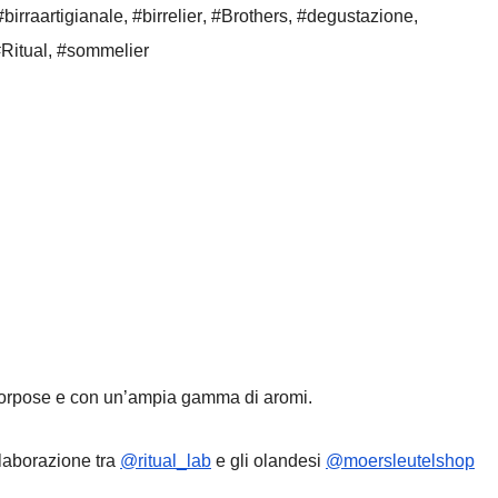
#birraartigianale
,
#birrelier
,
#Brothers
,
#degustazione
,
Ritual
,
#sommelier
, corpose e con un’ampia gamma di aromi.
ollaborazione tra
@ritual_lab
e gli olandesi
@moersleutelshop