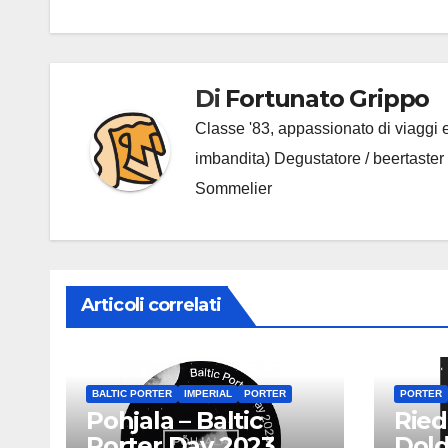
articoli
Di
Fortunato Grippo
Classe '83, appassionato di viaggi e
imbandita) Degustatore / beertaster
Sommelier
Articoli correlati
BALTIC PORTER
IMPERIAL
PORTER
PORTER
Pohjala – Baltic
Ried
Porter Day 2023
Dol