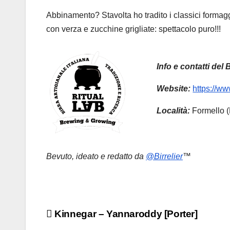
Abbinamento? Stavolta ho tradito i classici formaggi
con verza e zucchine grigliate: spettacolo puro!!!
Info e contatti del B
Website:
https://www
Località:
Formello 
Bevuto, ideato e redatto da
@Birrelier
™
Navigazione
Kinnegar – Yannaroddy [Porter]