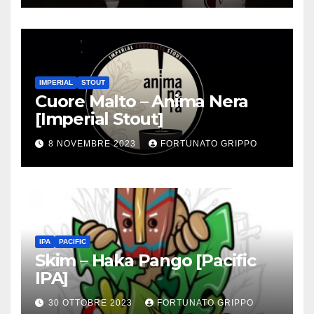
IMPERIAL
STOUT
Cuore Malto – Anima Nera
[Imperial Stout]
8 NOVEMBRE 2023
FORTUNATO GRIPPO
IPA
PACIFIC
Skim – Haka Pango [Pacific
IPA]
30 OTTOBRE 2023
FORTUNATO GRIPPO