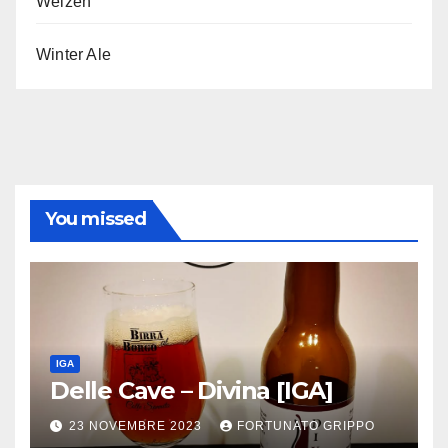
Weizen
Winter Ale
You missed
IGA
Delle Cave – Divina [IGA]
23 NOVEMBRE 2023
FORTUNATO GRIPPO