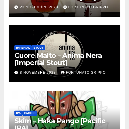
23 NOVEMBRE 2023
FORTUNATO GRIPPO
IMPERIAL
STOUT
Cuore Malto – Anima Nera
[Imperial Stout]
8 NOVEMBRE 2023
FORTUNATO GRIPPO
IPA
PACIFIC
Skim – Haka Pango [Pacific
IPA]