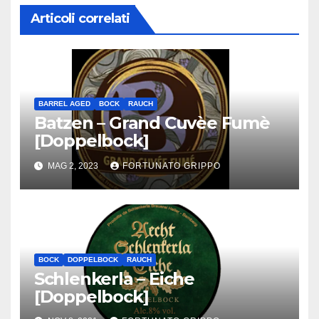
Articoli correlati
BARREL AGED
BOCK
RAUCH
Batzen – Grand Cuvèe Fumè
[Doppelbock]
MAG 2, 2023
FORTUNATO GRIPPO
BOCK
DOPPELBOCK
RAUCH
Schlenkerla – Eiche
[Doppelbock]