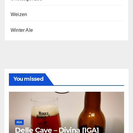
Weizen
Winter Ale
You missed
IGA
Delle Cave – Divina [IGA]