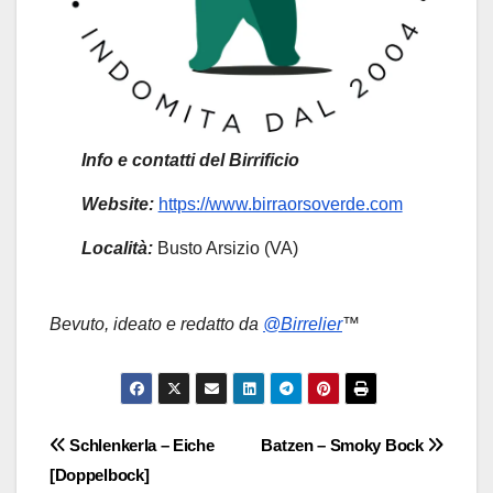
Info e contatti del Birrificio
Website:
https://www.birraorsoverde.com
Località:
Busto Arsizio (VA)
Bevuto, ideato e redatto da
@Birrelier
™
Navigazione
Schlenkerla – Eiche
Batzen – Smoky Bock
[Doppelbock]