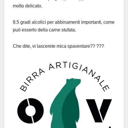
molto delicato.
8.5 gradi alcolici per abbinamenti importanti, come
puó esserlo della carne stufata.
Che dite, vi lascerete mica spaventare?? ???