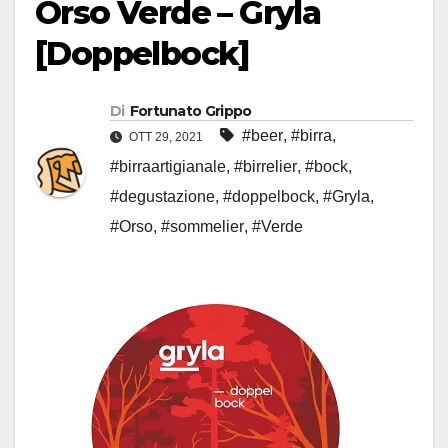
Orso Verde – Gryla
[Doppelbock]
Di
Fortunato Grippo
#beer
,
#birra
,
OTT 29, 2021
#birraartigianale
,
#birrelier
,
#bock
,
#degustazione
,
#doppelbock
,
#Gryla
,
#Orso
,
#sommelier
,
#Verde