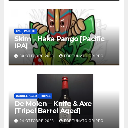
IPA
PACIFIC
Skim – Haka Pango [Pacific
IPA]
30 OTTOBRE 2023
FORTUNATO GRIPPO
BARREL AGED
TRIPEL
De Molen – Knife & Axe
[Tripel Barrel Aged]
24 OTTOBRE 2023
FORTUNATO GRIPPO