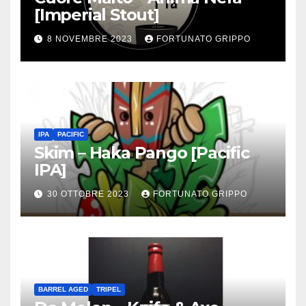
[Imperial Stout]
8 NOVEMBRE 2023
FORTUNATO GRIPPO
IPA
PACIFIC
Skim – Haka Pango [Pacific
IPA]
30 OTTOBRE 2023
FORTUNATO GRIPPO
BARREL AGED
TRIPEL