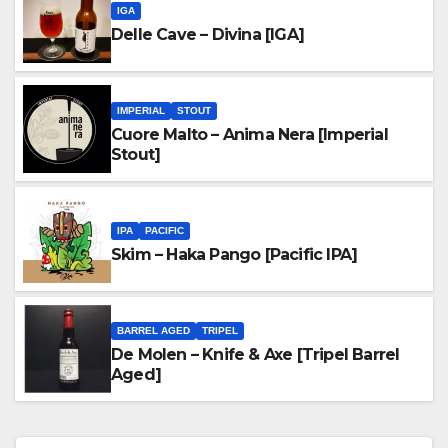
IGA
Delle Cave – Divina [IGA]
IMPERIAL
STOUT
Cuore Malto – Anima Nera [Imperial
Stout]
IPA
PACIFIC
Skim – Haka Pango [Pacific IPA]
BARREL AGED
TRIPEL
De Molen – Knife & Axe [Tripel Barrel
Aged]