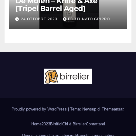
De Molen – Knife & Axe
[Tripel Barrel Aged]
24 OTTOBRE 2023
FORTUNATO GRIPPO
Proudly powered by WordPress
|
Tema: Newsup di
Themeansar
.
Home
2023
Birrifici
Chi è Birrelier
Contattami
Degustazione di birre artigianali
Eventi
La mia cantina