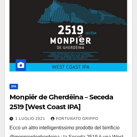
IPA
Monpiër de Gherdëina – Seceda
2519 [West Coast IPA]
1 LUGLIO 2021
FORTUNATO GRIPPO
Ecco un altro intelligentissimo prodotto del birrificio
@monpierdegherdeina : la Seceda 2519 è una West