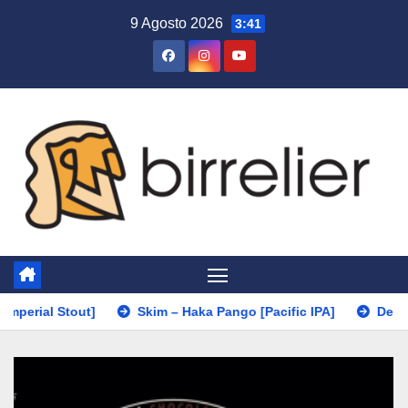
Salta
9 Agosto 2026
3:41
al
contenuto
 Stout]
Skim – Haka Pango [Pacific IPA]
De Molen – Kni