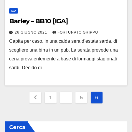
IGA
Barley – BB10 [IGA]
26 GIUGNO 2021
FORTUNATO GRIPPO
Capita per caso, in una calda sera d’estate sarda, di
scegliere una birra in un pub. La serata prevede una
cena prevalentemente a base di formaggi stagionati
sardi. Decido di…
Paginazione
1
…
5
6
degli
articoli
Cerca