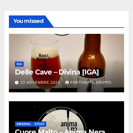
You missed
IGA
Delle Cave – Divina [IGA]
23 NOVEMBRE 2023
FORTUNATO GRIPPO
IMPERIAL
STOUT
Cuore Malto – Anima Nera