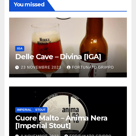
You missed
IGA
Delle Cave – Divina [IGA]
23 NOVEMBRE 2023
FORTUNATO GRIPPO
IMPERIAL
STOUT
Cuore Malto – Anima Nera
[Imperial Stout]