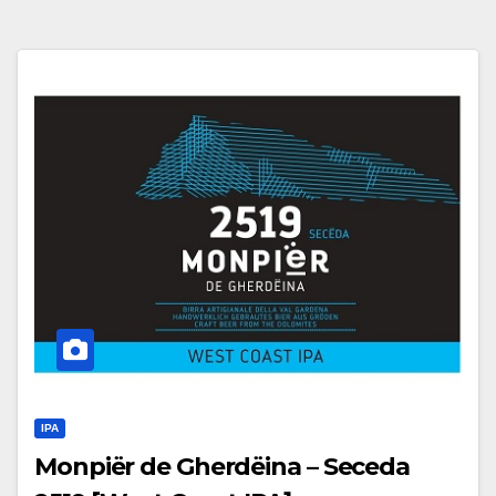
IPA
Monpiër de Gherdëina – Seceda