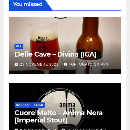
You missed
IGA
Delle Cave – Divina [IGA]
23 NOVEMBRE 2023
FORTUNATO GRIPPO
IMPERIAL
STOUT
Cuore Malto – Anima Nera
[Imperial Stout]