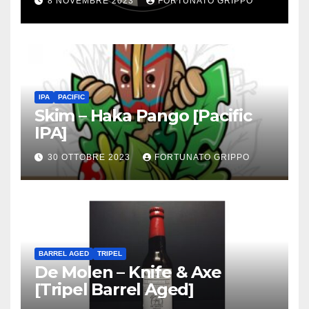
8 NOVEMBRE 2023
FORTUNATO GRIPPO
IPA
PACIFIC
Skim – Haka Pango [Pacific
IPA]
30 OTTOBRE 2023
FORTUNATO GRIPPO
BARREL AGED
TRIPEL
De Molen – Knife & Axe
[Tripel Barrel Aged]