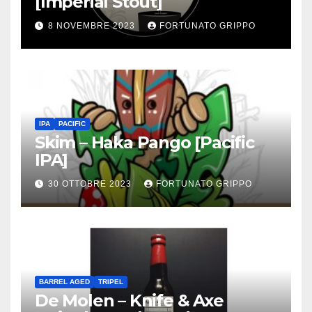
[Imperial Stout]
8 NOVEMBRE 2023
FORTUNATO GRIPPO
IPA
PACIFIC
Skim – Haka Pango [Pacific
IPA]
30 OTTOBRE 2023
FORTUNATO GRIPPO
BARREL AGED
TRIPEL
De Molen – Knife & Axe