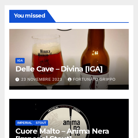
You missed
IGA
Delle Cave – Divina [IGA]
23 NOVEMBRE 2023
FORTUNATO GRIPPO
IMPERIAL
STOUT
Cuore Malto – Anima Nera