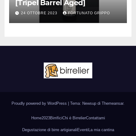
[Tripel Barrel Aged]
24 OTTOBRE 2023
FORTUNATO GRIPPO
Proudly powered by WordPress
|
Tema: Newsup di
Themeansar
.
Home
2023
Birrifici
Chi è Birrelier
Contattami
Degustazione di birre artigianali
Eventi
La mia cantina