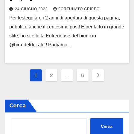
24 GIUGNO 2023
FORTUNATO GRIPPO
Per festeggiare i 2 anni di apertura di questa pagina,
pubblico anche il centesimo post! E per farlo in grande
stile, ho scelto la Entreneuse del birrificio
@birredelducato ! Parliamo…
Paginazione
1
2
…
6
degli
articoli
Cerca
Cerca