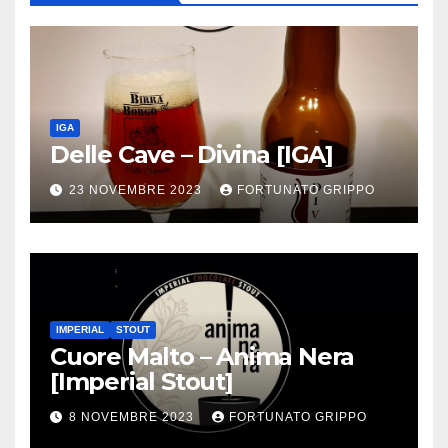
IGA
Delle Cave – Divina [IGA]
23 NOVEMBRE 2023
FORTUNATO GRIPPO
IMPERIAL
STOUT
Cuore Malto – Anima Nera
[Imperial Stout]
8 NOVEMBRE 2023
FORTUNATO GRIPPO