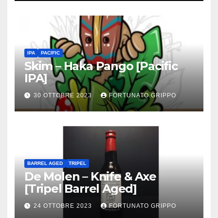
IPA
PACIFIC
Skim – Haka Pango [Pacific
IPA]
30 OTTOBRE 2023
FORTUNATO GRIPPO
BARREL AGED
TRIPEL
De Molen – Knife & Axe
[Tripel Barrel Aged]
24 OTTOBRE 2023
FORTUNATO GRIPPO