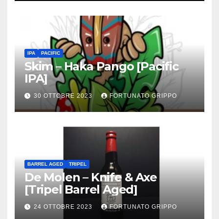
IPA
PACIFIC
Skim – Haka Pango [Pacific
IPA]
30 OTTOBRE 2023
FORTUNATO GRIPPO
BARREL AGED
TRIPEL
De Molen – Knife & Axe
[Tripel Barrel Aged]
24 OTTOBRE 2023
FORTUNATO GRIPPO