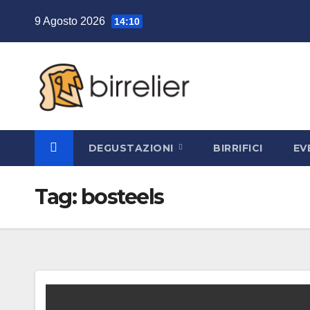
Salta
9 Agosto 2026
14:10
al
contenuto
DEGUSTAZIONI
BIRRIFICI
EV
Tag:
bosteels