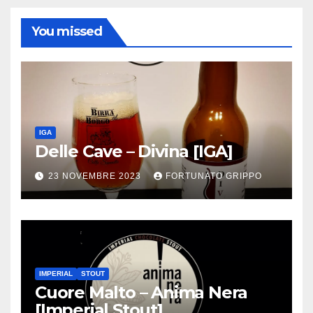
You missed
IGA
Delle Cave – Divina [IGA]
23 NOVEMBRE 2023
FORTUNATO GRIPPO
IMPERIAL
STOUT
Cuore Malto – Anima Nera
[Imperial Stout]