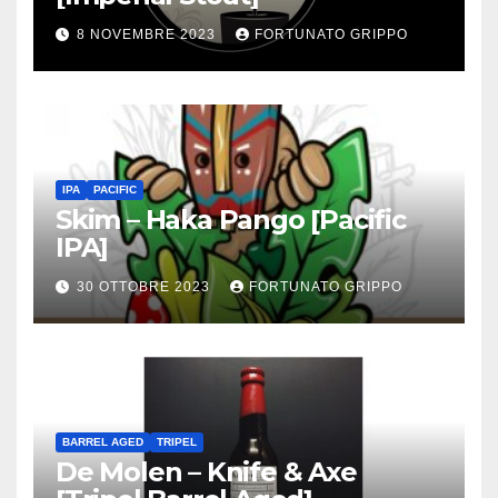
8 NOVEMBRE 2023
FORTUNATO GRIPPO
IPA
PACIFIC
Skim – Haka Pango [Pacific
IPA]
30 OTTOBRE 2023
FORTUNATO GRIPPO
BARREL AGED
TRIPEL
De Molen – Knife & Axe