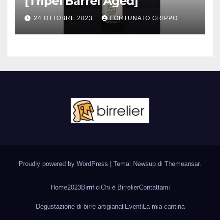
[Tripel Barrel Aged]
24 OTTOBRE 2023
FORTUNATO GRIPPO
Proudly powered by WordPress
|
Tema: Newsup di
Themeansar
.
Home
2023
Birrifici
Chi è Birrelier
Contattami
Degustazione di birre artigianali
Eventi
La mia cantina