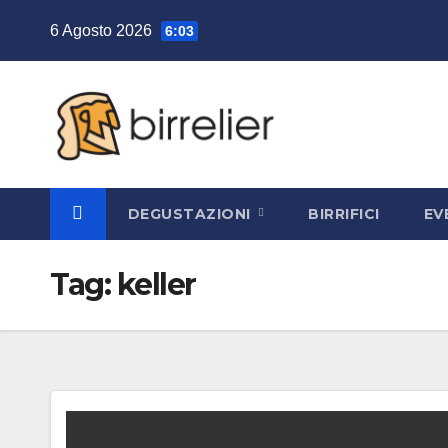
Salta
6 Agosto 2026
6:03
al
contenuto
DEGUSTAZIONI
BIRRIFICI
EV
Tag:
keller