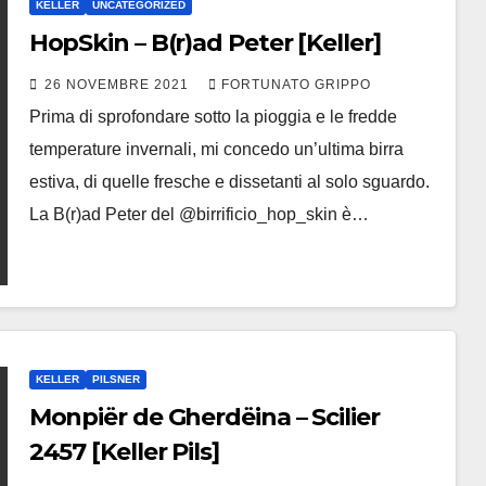
KELLER
UNCATEGORIZED
HopSkin – B(r)ad Peter [Keller]
26 NOVEMBRE 2021
FORTUNATO GRIPPO
Prima di sprofondare sotto la pioggia e le fredde
temperature invernali, mi concedo un’ultima birra
estiva, di quelle fresche e dissetanti al solo sguardo.
La B(r)ad Peter del @birrificio_hop_skin è…
KELLER
PILSNER
Monpiër de Gherdëina – Scilier
2457 [Keller Pils]