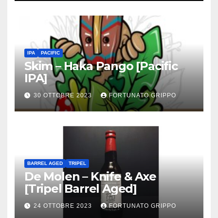
IPA
PACIFIC
Skim – Haka Pango [Pacific
IPA]
30 OTTOBRE 2023
FORTUNATO GRIPPO
BARREL AGED
TRIPEL
De Molen – Knife & Axe
[Tripel Barrel Aged]
24 OTTOBRE 2023
FORTUNATO GRIPPO