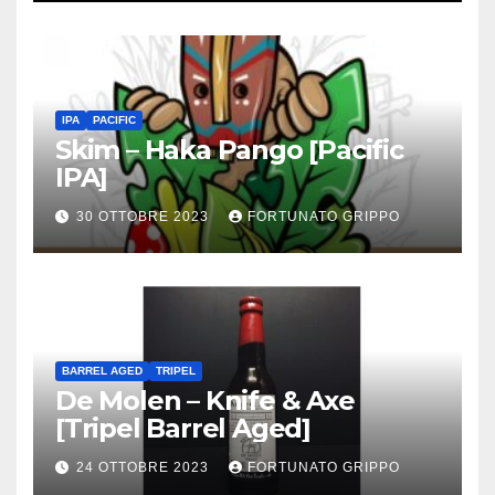
IPA
PACIFIC
Skim – Haka Pango [Pacific
IPA]
30 OTTOBRE 2023
FORTUNATO GRIPPO
BARREL AGED
TRIPEL
De Molen – Knife & Axe
[Tripel Barrel Aged]
24 OTTOBRE 2023
FORTUNATO GRIPPO