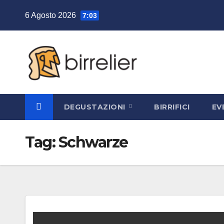
Salta
6 Agosto 2026
7:03
al
contenuto
DEGUSTAZIONI
BIRRIFICI
EV
Tag:
Schwarze