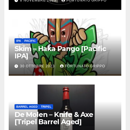
8 NOVEMBRE 2023
FORTUNATO GRIPPO
IPA
PACIFIC
Skim – Haka Pango [Pacific
IPA]
30 OTTOBRE 2023
FORTUNATO GRIPPO
BARREL AGED
TRIPEL
De Molen – Knife & Axe
[Tripel Barrel Aged]