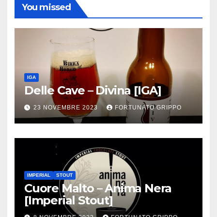
You missed
IGA
Delle Cave – Divina [IGA]
23 NOVEMBRE 2023
FORTUNATO GRIPPO
IMPERIAL
STOUT
Cuore Malto – Anima Nera
[Imperial Stout]