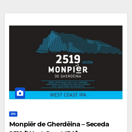
IPA
Monpiër de Gherdëina – Seceda