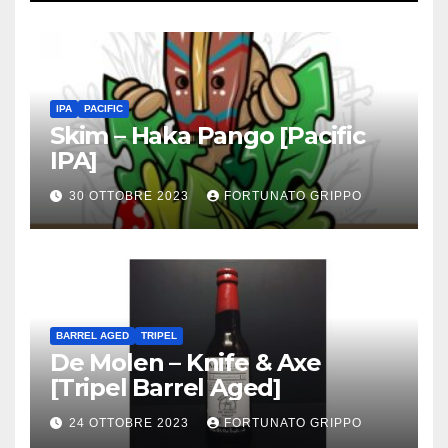
IPA
PACIFIC
Skim – Haka Pango [Pacific
IPA]
30 OTTOBRE 2023
FORTUNATO GRIPPO
BARREL AGED
TRIPEL
De Molen – Knife & Axe
[Tripel Barrel Aged]
24 OTTOBRE 2023
FORTUNATO GRIPPO