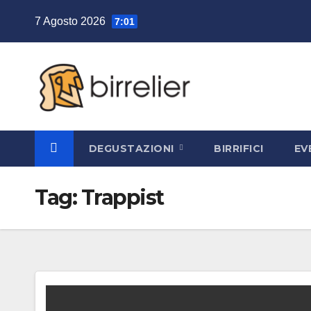
Salta
7 Agosto 2026
7:01
al
contenuto
DEGUSTAZIONI
BIRRIFICI
EV
Tag:
Trappist