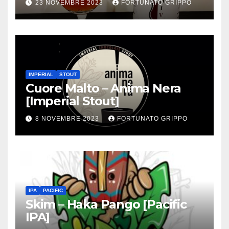
23 NOVEMBRE 2023
FORTUNATO GRIPPO
IMPERIAL
STOUT
Cuore Malto – Anima Nera
[Imperial Stout]
8 NOVEMBRE 2023
FORTUNATO GRIPPO
IPA
PACIFIC
Skim – Haka Pango [Pacific
IPA]