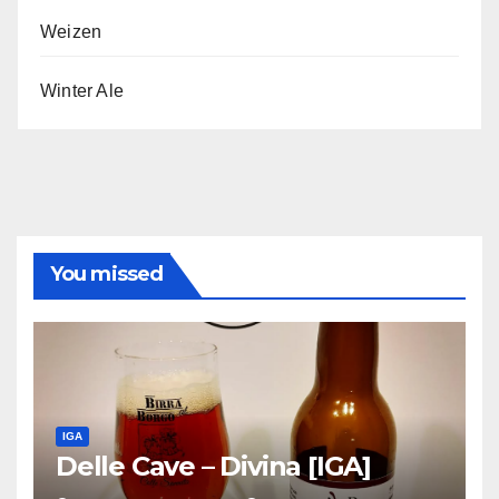
Weizen
Winter Ale
You missed
IGA
Delle Cave – Divina [IGA]